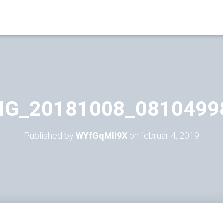
MG_20181008_0810499
Published by
WYfGqMll9X
on
február 4, 2019