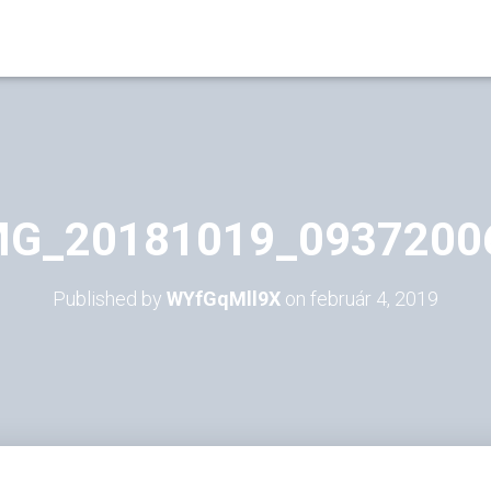
MG_20181019_0937200
Published by
WYfGqMll9X
on
február 4, 2019