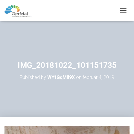
T
O
G
G
L
E
N
A
V
IMG_20181022_101151735
I
G
Published by
WYfGqMll9X
on
február 4, 2019
A
T
I
O
N