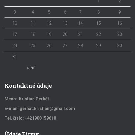
1
2
3
4
5
6
7
8
9
10
11
12
13
14
15
16
17
18
19
20
21
22
23
24
25
26
27
28
29
30
31
« jan
Kontaktné údaje
Meno: Kristián Gerhát
E-mail: gerhat.kristian@gmail.com
Tel. číslo: +421908159618
Údaje Firmy