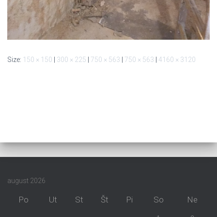
Size:
150 × 150
|
300 × 225
|
750 × 563
|
750 × 563
|
4160 × 3120
august 2026
Po
Ut
St
Št
Pi
So
Ne