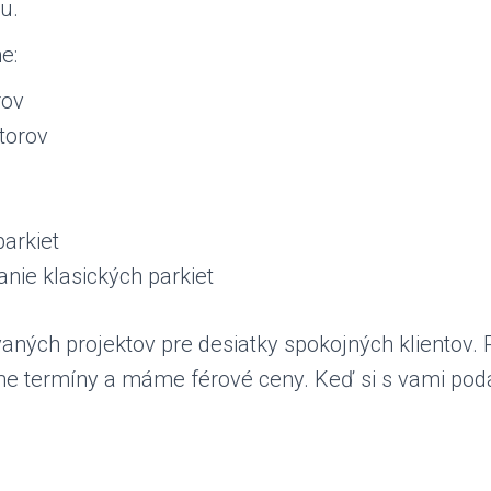
u.
e:
rov
torov
arkiet
anie klasických parkiet
aných projektov pre desiatky spokojných klientov.
e termíny a máme férové ceny. Keď si s vami podá