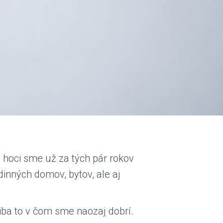
 hoci sme už za tých pár rokov
dinných domov, bytov, ale aj
ba to v čom sme naozaj dobrí.