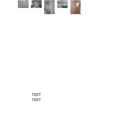
TEST
TEST