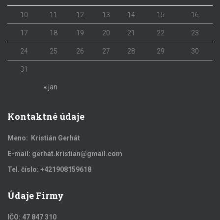
10
11
12
13
14
15
16
17
18
19
20
21
22
23
24
25
26
27
28
29
30
31
« jan
Kontaktné údaje
Meno: Kristián Gerhát
E-mail: gerhat.kristian@gmail.com
Tel. číslo: +421908159618
Údaje Firmy
IČO: 47 847 310