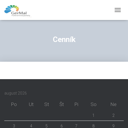
T
O
G
G
L
Cenník
E
N
A
V
I
G
A
T
I
O
august 2026
N
Po
Ut
St
Št
Pi
So
Ne
1
2
3
4
5
6
7
8
9